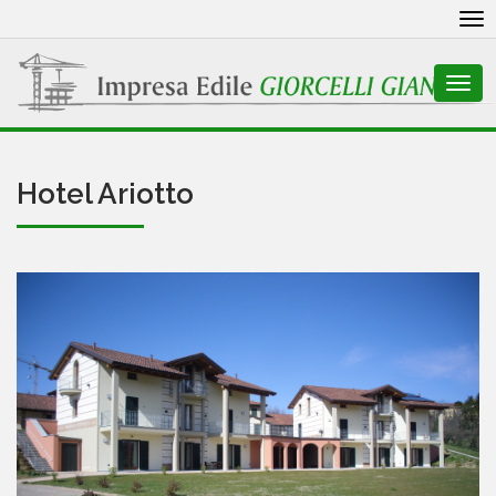
To
nav
Togg
navi
Hotel Ariotto